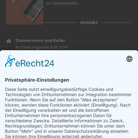
im Objektbereich.
Kontakt
Zimmermann und Keller
Architektengesellschaft mbH
Gartenstraße 10
86609 Donauwörth
Mail: info@zk-architekten.de
Fon: 0906 – 70 55 77 – 0
Fax: 0906 – 70 55 77 – 10
Informationen
Copyright © 2026 Zimmermann und Keller Architektengesellschaft
mbH