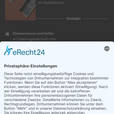
im Objektbereich.
Kontakt
Zimmermann und Keller
Architektengesellschaft mbH
Gartenstraße 10
86609 Donauwörth
Mail: info@zk-architekten.de
Fon: 0906 – 70 55 77 – 0
Fax: 0906 – 70 55 77 – 10
Informationen
Copyright © 2026 Zimmermann und Keller Architektengesellschaft
mbH